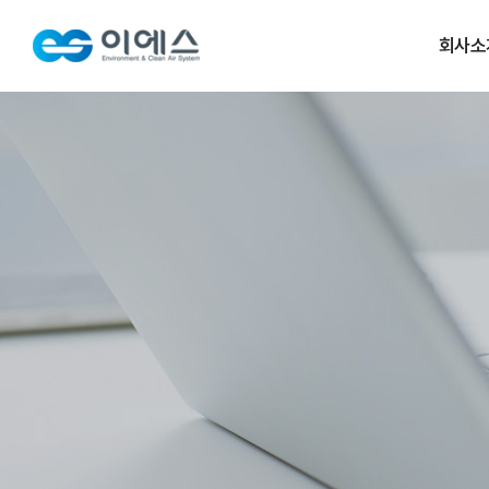
회사소
개요/이
연혁
비전/조
인증
오시는